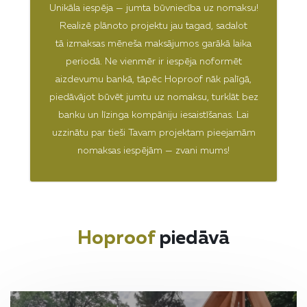
Unikāla iespēja — jumta būvniecība uz nomaksu!
Realizē plānoto projektu jau tagad, sadalot
tā izmaksas mēneša maksājumos garākā laika
periodā. Ne vienmēr ir iespēja noformēt
aizdevumu bankā, tāpēc Hoproof nāk palīgā,
piedāvājot būvēt jumtu uz nomaksu, turklāt bez
banku un līzinga kompāniju iesaistīšanas. Lai
uzzinātu par tieši Tavam projektam pieejamām
nomaksas iespējām — zvani mums!
Hoproof
piedāvā