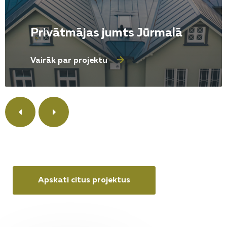
Privātmājas jumts Jūrmalā
Vairāk par projektu
Apskati citus projektus