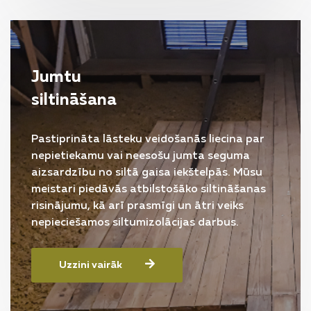
Jumtu
siltināšana
Pastiprināta lāsteku veidošanās liecina par
nepietiekamu vai neesošu jumta seguma
aizsardzību no siltā gaisa iekštelpās. Mūsu
meistari piedāvās atbilstošāko siltināšanas
risinājumu, kā arī prasmīgi un ātri veiks
nepieciešamos siltumizolācijas darbus.
Uzzini vairāk