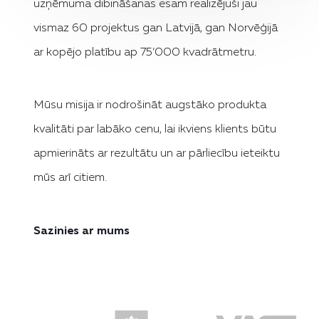
uzņēmuma dibināšanas esam realizējuši jau
vismaz 60 projektus gan Latvijā, gan Norvēģijā
ar kopējo platību ap 75’000 kvadrātmetru.
Mūsu misija ir nodrošināt augstāko produkta
kvalitāti par labāko cenu, lai ikviens klients būtu
apmierināts ar rezultātu un ar pārliecību ieteiktu
mūs arī citiem.
Sazinies ar mums