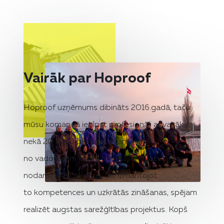
Vairāk par Hoproof
Hoproof uzņēmums dibināts 2016.gadā, taču
mūsu komandā ietilpst profesionāļi ar vairāk
nekā 20 gadu pieredzi. Esam vieni
no vadošajiem jumtu būvētājiem Latvijā, kas
nodarbina 25 cilvēkus, un, izmantojot
to kompetences un uzkrātās zināšanas, spējam
realizēt augstas sarežģītības projektus. Kopš