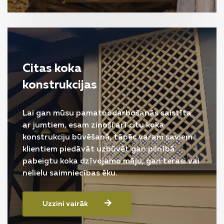
Citas koka
konstrukcijas
Lai gan mūsu pamatnodarbošanās saistīta
ar jumtiem, esam zinoši arī citu koka
konstrukciju būvēšanā, tāpēc varam saviem
klientiem piedāvāt uzbūvēt gan pilnībā
pabeigtu koka dzīvojamo māju, gan terasi vai
nelielu saimniecības ēku.
Uzzini vairāk