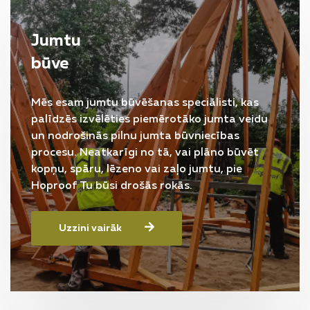
Jumtu
būve
Mēs esam jumtu būvēšanas speciālisti, kas
palīdzēs izvēlēties piemērotāko jumta veidu
un nodrošinās pilnu jumta būvniecības
procesu. Neatkarīgi no tā, vai plāno būvēt
kopņu, spāru, lēzeno vai zaļo jumtu, pie
Hoproof Tu būsi drošās rokās.
Uzzini vairāk