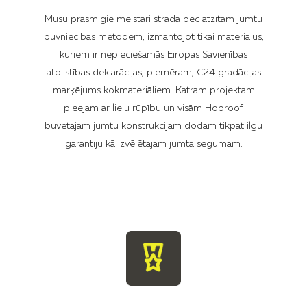
Mūsu prasmīgie meistari strādā pēc atzītām jumtu
būvniecības metodēm, izmantojot tikai materiālus,
kuriem ir nepieciešamās Eiropas Savienības
atbilstības deklarācijas, piemēram, C24 gradācijas
marķējums kokmateriāliem. Katram projektam
pieejam ar lielu rūpību un visām Hoproof
būvētajām jumtu konstrukcijām dodam tikpat ilgu
garantiju kā izvēlētajam jumta segumam.