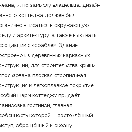
кеана, и, по замыслу владельца, дизайн
анного коттеджа должен был
рганично вписаться в окружающую
реду и архитектуру, а также вызывать
ссоциации с кораблем. Здание
остроено из деревянных каркасных
онструкций, для строительства крыши
спользована плоская стропильная
онструкция и легкоплавкое покрытие.
собый шарм коттеджу придаёт
ланировка гостиной, главная
собенность которой — застеклённый
ыступ, обращённый к океану.