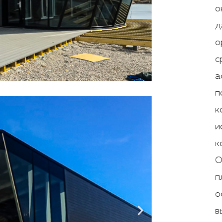
о
д
о
с
а
п
к
и
к
О
п
о
в