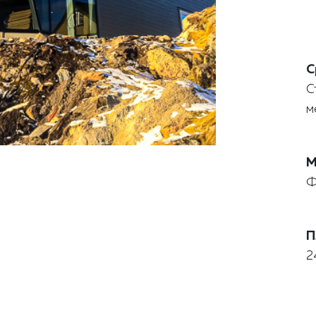
С
С
м
М
Ф
П
2